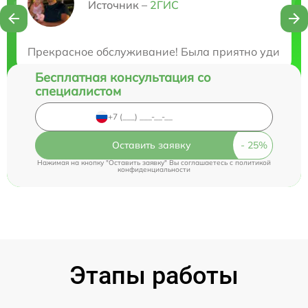
Нужна консультация?
Источник –
2ГИС
Закажите бесплатную консультацию
Прекрасное обслуживание! Была приятно удивлена
Бесплатная консультация со
специалистом
Оставить заявку
Нажимая на кнопку "Оставить заявку" Вы соглашаетесь c
политикой
конфиденциальности
Этапы работы