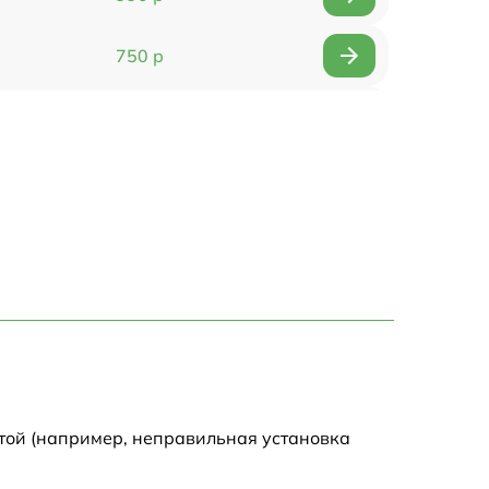
750 р
1490 р
2500 р
1990 р
1200 р
1700 р
3250 р
той (например, неправильная установка
1100 р