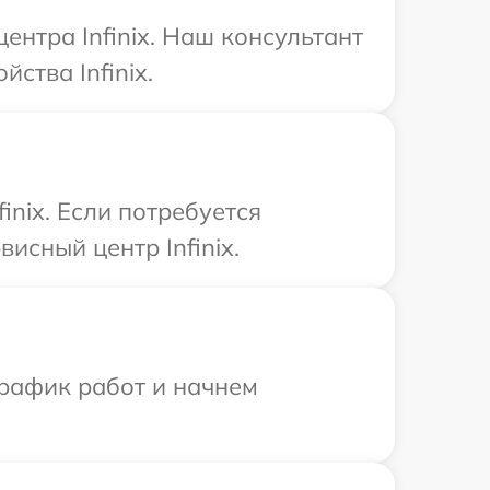
ентра Infinix. Наш консультант
ства Infinix.
nix. Если потребуется
исный центр Infinix.
график работ и начнем