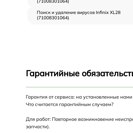
(71008301064)
Поиск и удаление вирусов Infinix XL28
(71008301064)
Восстановление данных Infinix XL28
(71008301064)
Замена северного моста Infinix XL28
(71008301064)
Замена экрана Infinix XL28 (71008301064)
Гарантийные обязательств
Замена термопасты Infinix XL28
(71008301064)
Замена системы охлаждения Infinix XL28
Гарантия от сервиса: на установленные нами
(71008301064)
Что считается гарантийным случаем?
Замена процессора Infinix XL28
(71008301064)
Для работ: Повторное возникновение неиспр
запчасти).
Замена оперативной памяти Infinix XL28