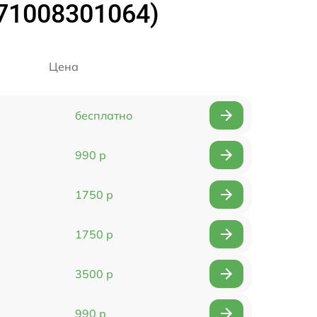
(71008301064)
Цена
бесплатно
990 р
1750 р
1750 р
3500 р
990 р