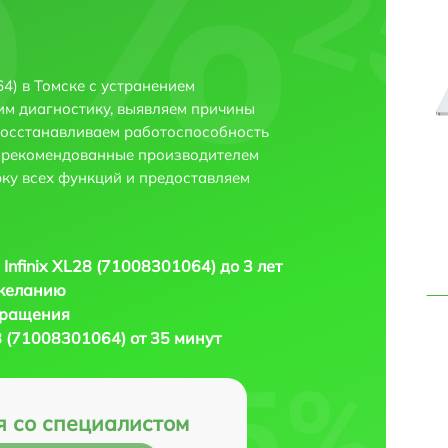
4) в Томске с устранением
м диагностику, выявляем причины
восстанавливаем работоспособность
и рекомендованные производителем
рку всех функций и предоставляем
 Infinix XL28 (71008301064) до 3 лет
 желанию
бращения
28 (71008301064) от 35 минут
я со специалистом