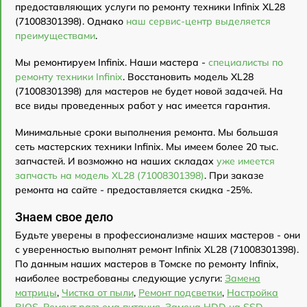
предоставляющих услуги по ремонту техники Infinix XL28
(71008301398). Однако
наш сервис-центр выделяется
преимуществами
.
Мы ремонтируем Infinix. Наши мастера -
специалисты по
ремонту техники Infinix
. Восстановить модель XL28
(71008301398) для мастеров не будет новой задачей. На
все виды проведенных работ у нас имеется гарантия.
Минимальные сроки выполнения ремонта. Мы большая
сеть мастерских техники Infinix. Мы имеем более 20 тыс.
запчастей. И возможно на наших складах
уже имеется
запчасть на модель XL28 (71008301398)
. При заказе
ремонта на сайте - предоставляется скидка -25%.
Знаем свое дело
Будьте уверены в профессионализме наших мастеров - они
с уверенностью выполнят ремонт Infinix XL28 (71008301398).
По данным наших мастеров в Томске по ремонту Infinix,
наиболее востребованы следующие услуги:
Замена
матрицы
,
Чистка от пыли
,
Ремонт подсветки
,
Настройка
BIOS
,
Ремонт разъема питания
,
Замена HDD на SSD
,