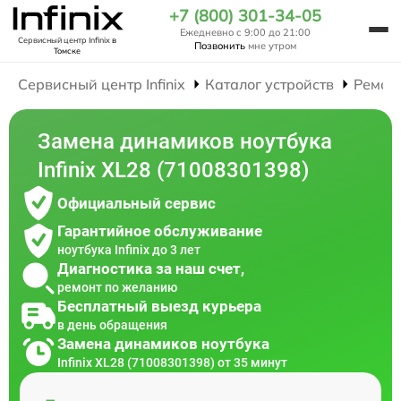
+7 (800) 301-34-05
Ежедневно с 9:00 до 21:00
Сервисный центр Infinix
в
Позвонить
мне утром
Томске
Сервисный центр Infinix
Каталог устройств
Ремон
Замена динамиков ноутбука
Infinix XL28 (71008301398)
Официальный сервис
Гарантийное обслуживание
ноутбука Infinix до 3 лет
Диагностика за наш счет,
ремонт по желанию
Бесплатный выезд курьера
в день обращения
Замена динамиков ноутбука
Infinix XL28 (71008301398) от 35 минут