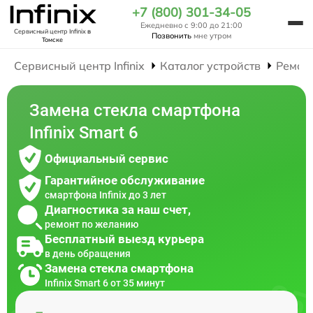
+7 (800) 301-34-05
Ежедневно с 9:00 до 21:00
Сервисный центр Infinix
в
Позвонить
мне утром
Томске
Сервисный центр Infinix
Каталог устройств
Ремон
Замена стекла смартфона
Infinix Smart 6
Официальный сервис
Гарантийное обслуживание
смартфона Infinix до 3 лет
Диагностика за наш счет,
ремонт по желанию
Бесплатный выезд курьера
в день обращения
Замена стекла смартфона
Infinix Smart 6 от 35 минут