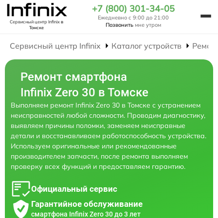
+7 (800) 301-34-05
Ежедневно с 9:00 до 21:00
Сервисный центр Infinix
в
Позвонить
мне утром
Томске
Сервисный центр Infinix
Каталог устройств
Ремон
Ремонт смартфона
Infinix Zero 30 в Томске
Выполняем ремонт Infinix Zero 30 в Томске с устранением
неисправностей любой сложности. Проводим диагностику,
выявляем причины поломки, заменяем неисправные
детали и восстанавливаем работоспособность устройства.
Используем оригинальные или рекомендованные
производителем запчасти, после ремонта выполняем
проверку всех функций и предоставляем гарантию.
Официальный сервис
Гарантийное обслуживание
смартфона Infinix Zero 30 до 3 лет